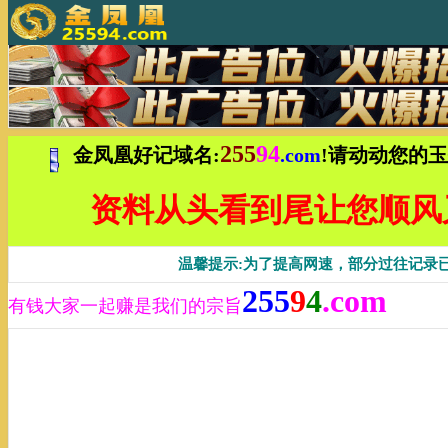
255
94
金凤凰好记域名:
.com
!请动动您的
资料从头看到尾让您顺风
温馨提示:为了提高网速，部分过往记录
255
9
4
.com
有钱大家一起赚是我们的宗旨