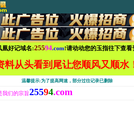
255
94
凤凰好记域名:
.com
!请动动您的玉指往下查看
资料从头看到尾让您顺风又顺水
温馨提示:为了提高网速，部分过往记录已删除
255
9
4
.com
是我们的宗旨