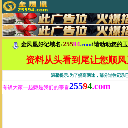
255
94
金凤凰好记域名:
.com
!请动动您的
资料从头看到尾让您顺风
温馨提示:为了提高网速，部分过往记录
255
9
4
.com
有钱大家一起赚是我们的宗旨