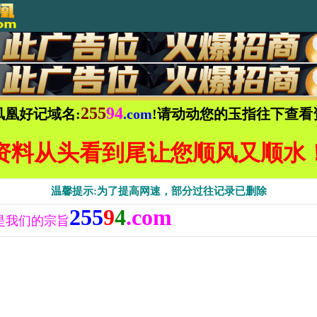
255
94
凤凰好记域名:
.com
!请动动您的玉指往下查看
资料从头看到尾让您顺风又顺水
温馨提示:为了提高网速，部分过往记录已删除
255
9
4
.com
是我们的宗旨